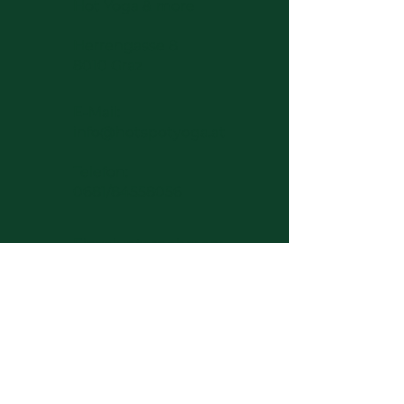
Hot Yoga & more
Herrengasse 8
8010 Graz
E-Mail:
info@hotspotyoga.at
Telefon:
0681/84558056
​E
inzelunternehmen:
Johannes Stertak
Sales tax identification
ATU81375218
© 2024 hot spot.