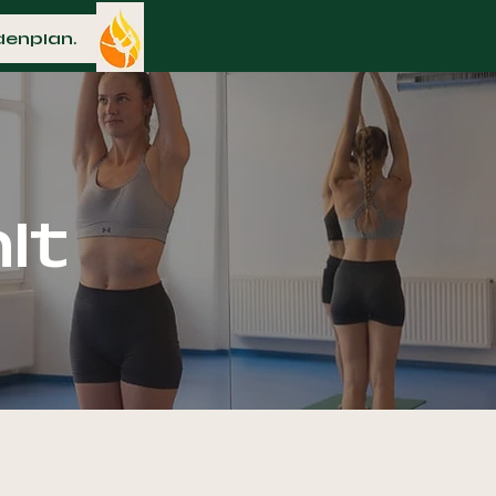
denplan.
lt