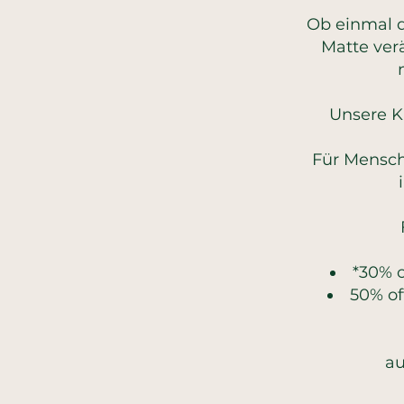
Ob einmal d
Matte verä
Unsere Ku
Für Mensche
*30% o
50% off
au