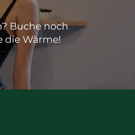
en? Buche noch
e die Wärme!
E-Mail: