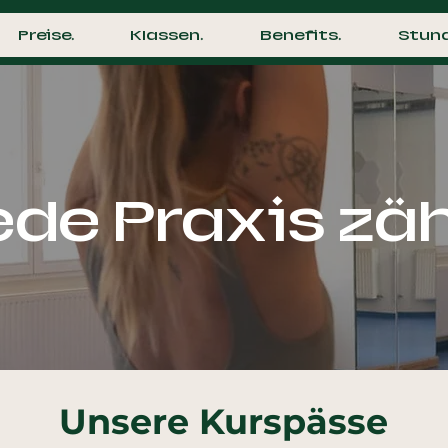
Preise.
Klassen.
Benefits.
Stun
ede Praxis zäh
Unsere Kurspässe