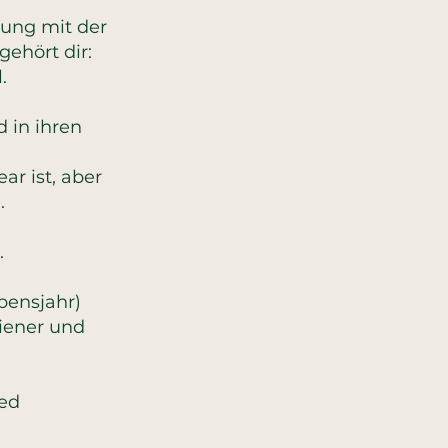
nung mit der
gehört dir:
.
d in ihren
ar ist, aber
.
.
bensjahr)
diener und
ted