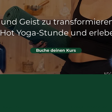
r und Geist zu transformier
 Hot Yoga-Stunde und erleb
Buche deinen Kurs
. Yoga Graz
​E
inzelunternehmen: