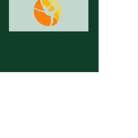
hot spot. Yoga Graz
Hot Yoga & more
Herrengasse 8
8010 Graz
E-Mail:
info@hotspotyoga.at
Telefon:
0681/84558056
​E
inzelunternehmen:
Johannes Stertak