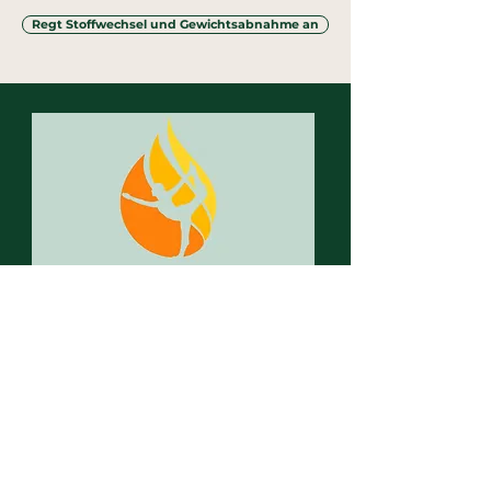
Regt Stoffwechsel und Gewichtsabnahme an
hot spot. Yoga Graz
Hot Yoga & more
Herrengasse 8
8010 Graz
Email: