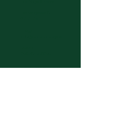
Hot Yoga & more
Herrengasse 8
8010 Graz
E-Mail:
info@hotspotyoga.at
Telefon:
0681/84558056
​E
inzelunternehmen:
Johannes Stertak
Sales tax identification
ATU81375218
© 2024 hot spot.